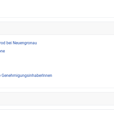
rod bei Neuengronau
one
ie GenehmigungsinhaberInnen