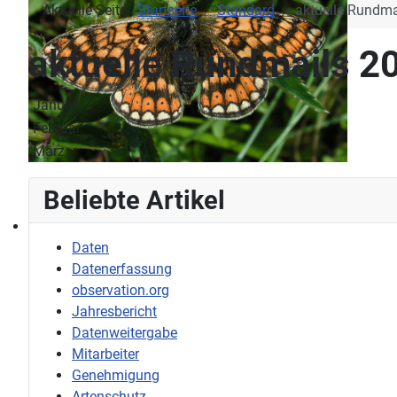
Aktuelle Seite:
Startseite
Standard
aktuelle Rundma
aktuelle Rundmails 2
Januar
Februar
März
Beliebte Artikel
Daten
Datenerfassung
observation.org
Jahresbericht
Datenweitergabe
Mitarbeiter
Genehmigung
Artenschutz