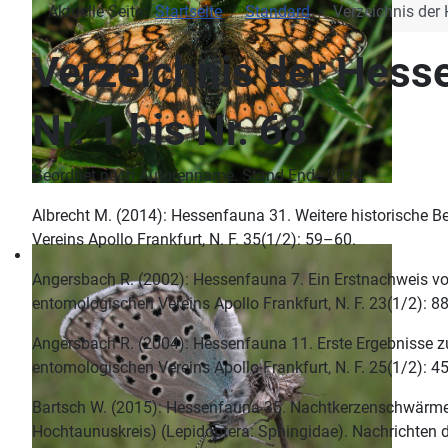
Aktuelle Seite:
Startseite
Standard
Verzeichnis der
Verzeichnis der Hess
Nr. 1 bis Nr. 68
Geordnet nach Autorenname. Stand Ende 2024.
Albrecht M. (2014): Hessenfauna 31. Weitere historische 
Vereins Apollo Frankfurt, N. F. 35(1/2): 59–60.
Angersbach R. (2002): Hessenfauna 7. Ein Erstnachweis vo
entomologischen Vereins Apollo Frankfurt, N. F. 23(1/2): 88
Angersbach R. (2004): Hessenfauna 11. Erste Ergebnisse zur
entomologischen Vereins Apollo Frankfurt, N. F. 25(1/2): 4
Bartsch W. (2015): Hessenfauna 35. Nachtkerzenschwärmerr
Hochtaunuskreis) (Lepidoptera: Sphingidae). Nachrichten d