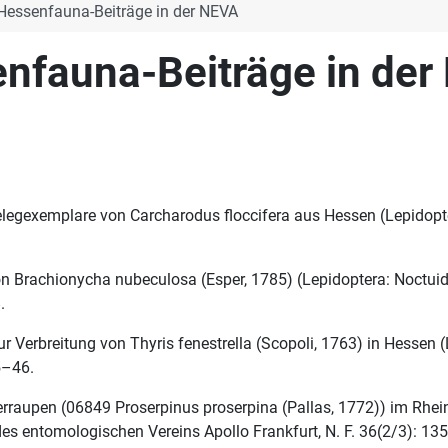
 Hessenfauna-Beiträge in der NEVA
enfauna-Beiträge in de
Belegexemplare von Carcharodus floccifera aus Hessen (Lepidopt
n Brachionycha nubeculosa (Esper, 1785) (Lepidoptera: Noctui
.
 Verbreitung von Thyris fenestrella (Scopoli, 1763) in Hessen (
5–46.
aupen (06849 Proserpinus proserpina (Pallas, 1772)) im Rhein
es entomologischen Vereins Apollo Frankfurt, N. F. 36(2/3): 135