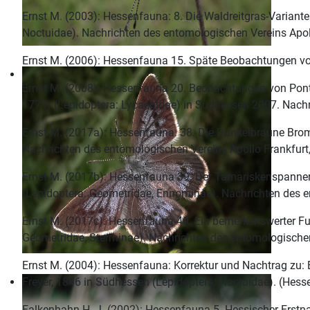
Ernst M. (2003): Hessenfauna: 8. Die Waldreitgras-Varian
Noctuidae). Nachrichten des entomologischen Vereins Apoll
Ernst M. (2006): Hessenfauna 15. Späte Beobachtungen von
Ernst M. (2008): Hessenfauna 20. Beobachtungen von Pontia
1771) (Lepidoptera: Lycaenidae) in Südhessen 2007. Nachri
Ernst M. (2017a): Hessenfauna. 38. Die Dunkelbraune Brom
Nachrichten des entomologischen Vereins Apollo Frankfurt, 
Ernst M. (2017b): Hessenfauna 39. Der Tamariskenspanner
(Lepidoptera: Geometridae, Ennominae). Nachrichten des en
Ernst M. (2017c): Hessenfauna 40. Ein bemerkenswerter Fu
Geometridae, Sterrhinae). Nachrichten des entomologischen 
Ernst M. (2004): Hessenfauna: Korrektur und Nachtrag zu:
Freyer, 1846 in Südhessen (Lepidoptera: Noctuidae). (Hesse
Falkenhahn H.-J. (2002): Hessenfauna 5. Hessischer Erstna