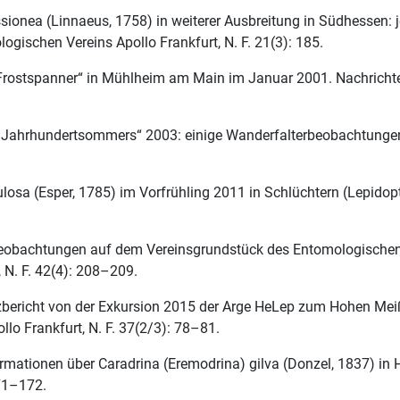
onea (Linnaeus, 1758) in weiterer Ausbreitung in Südhessen: j
ischen Vereins Apollo Frankfurt, N. F. 21(3): 185.
Frostspanner“ in Mühlheim am Main im Januar 2001. Nachrichten
s „Jahrhundertsommers“ 2003: einige Wanderfalterbeobachtunge
osa (Esper, 1785) im Vorfrühling 2011 in Schlüchtern (Lepidop
eobachtungen auf dem Vereinsgrundstück des Entomologischen 
 N. F. 42(4): 208–209.
rzbericht von der Exkursion 2015 der Arge HeLep zum Hohen Mei
lo Frankfurt, N. F. 37(2/3): 78–81.
rmationen über Caradrina (Eremodrina) gilva (Donzel, 1837) in 
171–172.