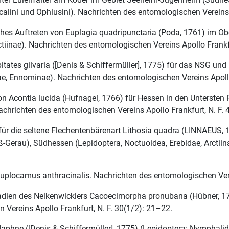
tocalini und Ophiusini). Nachrichten des entomologischen Vereins
iches Auftreten von Euplagia quadripunctaria (Poda, 1761) im 
tiinae). Nachrichten des entomologischen Vereins Apollo Frankfur
itates gilvaria ([Denis & Schiffermüller], 1775) für das NSG un
ae, Ennominae). Nachrichten des entomologischen Vereins Apollo 
von Acontia lucida (Hufnagel, 1766) für Hessen in den Unterste
chrichten des entomologischen Vereins Apollo Frankfurt, N. F. 4
 für die seltene Flechentenbärenart Lithosia quadra (LINNAEUS,
erau), Südhessen (Lepidoptera, Noctuoidea, Erebidae, Arctiinae
locamus anthracinalis. Nachrichten des entomologischen Verein
adien des Nelkenwicklers Cacoecimorpha pronubana (Hübner, 1
 Vereins Apollo Frankfurt, N. F. 30(1/2): 21–22.
 daphne ([Denis & Schiffermüller], 1775) (Lepidoptera: Nymphal