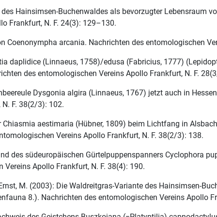
te des Hainsimsen-Buchenwaldes als bevorzugter Lebensraum von
o Frankfurt, N. F. 24(3): 129–130.
 Coenonympha arcania. Nachrichten des entomologischen Verein
 daplidice (Linnaeus, 1758)/edusa (Fabricius, 1777) (Lepidopte
chten des entomologischen Vereins Apollo Frankfurt, N. F. 28(
beereule Dysgonia algira (Linnaeus, 1767) jetzt auch in Hessen
N. F. 38(2/3): 102.
 Chiasmia aestimaria (Hübner, 1809) beim Lichtfang in Alsbach
tomologischen Vereins Apollo Frankfurt, N. F. 38(2/3): 138.
nd des südeuropäischen Gürtelpuppenspanners Cyclophora puppi
Vereins Apollo Frankfurt, N. F. 38(4): 190.
 Ernst, M. (2003): Die Waldreitgras-Variante des Hainsimsen-Bu
nfauna 8.). Nachrichten des entomologischen Vereins Apollo Fran
chweis des Geistchens Buszkoiana (=Platyptilia) capnodactylus 