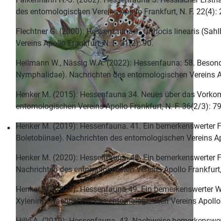
des entomologischen Vereins Apollo Frankfurt, N. F. 22(4)
Flechtner G. (2000): Hessenfauna 1. Orthocis linearis (Sa
Vereins Apollo Frankfurt, N. F. 21(2): 90.
Heilmann W., Nässig W.A. (2022): Hessenfauna: 58. Besond
Nymphalidae). Nachrichten des entomologischen Vereins Apo
Henker M. (2015): Hessenfauna 34. Neues über das Vorkom
entomologischen Vereins Apollo Frankfurt, N. F. 36(2/3): 79
Henker M. (2019): Hessenfauna. 41. Ein bemerkenswerter F
Boletobiinae). Nachrichten des entomologischen Vereins Apo
Henker M. (2020): Hessenfauna. 48. Ein bemerkenswerter F
Nachrichten des entomologischen Vereins Apollo Frankfurt,
Henker M. (2021): Hessenfauna 49. Ein bemerkenswerter Wie
Xylenini). Nachrichten des entomologischen Vereins Apollo F
Hille A. (2019): Hessenfauna. 43. Nachweise bemerkenswer