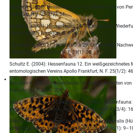
Radtke A. (2004): Hessenfauna 13. Ein Wiederfund von Peri
Frankfurt, N. F. 25(1/2): 54.
Radtke A. (2005): Hessenfauna 14. Nachtrag zum Wiederfund
Vereins Apollo Frankfurt, N. F. 26(3): 119.
Schneider G. (2012): Hessenfauna 29. Ein aktueller Nachw
Vereins Apollo Frankfurt, N. F. 33(1): 30.
Schultz E. (2004): Hessenfauna 12. Ein weißgezeichnetes
entomologischen Vereins Apollo Frankfurt, N. F. 25(1/2): 46
Schurian K. (2003): Hessenfauna 10. Spätes Auftreten von 
Frankfurt, N. F. 24(4): 208.
Schurian K., Thasler S., Du Plessis L. (2022): Hessenfau
entomologischen Vereins Apollo Frankfurt, N. F. 43(3/4): 
Schütz W. (2015): Hessenfauna 33. Ostrinia palustralis (H
entomologischen Vereins Apollo Frankfurt, N. F. 36(1): 9–1