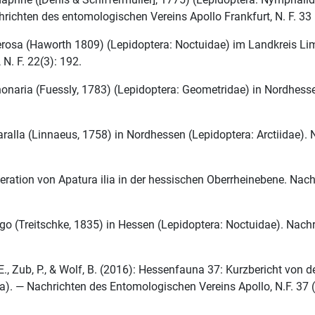
richten des entomologischen Vereins Apollo Frankfurt, N. F. 33
terosa (Haworth 1809) (Lepidoptera: Noctuidae) im Landkreis L
N. F. 22(3): 192.
onaria (Fuessly, 1783) (Lepidoptera: Geometridae) in Nordhess
ralla (Linnaeus, 1758) in Nordhessen (Lepidoptera: Arctiidae). 
ration von Apatura ilia in der hessischen Oberrheinebene. Nach
o (Treitschke, 1835) in Hessen (Lepidoptera: Noctuidae). Nachr
 E., Zub, P., & Wolf, B. (2016): Hessenfauna 37: Kurzbericht v
ra). — Nachrichten des Entomologischen Vereins Apollo, N.F. 37