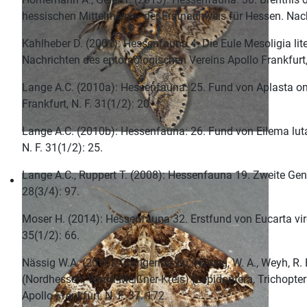
hessischen Mittelrhein — der Erstnachweis für Hessen. Nach
Kahlheber D. (2001): Hessenfauna 4. Die Eule Mesoligia li
Nachrichten des entomologischen Vereins Apollo Frankfurt, 
Lange A.C. (2010a): Hessenfauna: 25. Fund von Aplasta on
Frankfurt, N. F. 31(1/2): 20.
Lange A.C. (2010b): Hessenfauna: 26. Fund von Eilema luta
N. F. 31(1/2): 25.
Lange A.C., Ruppert T. (2008): Hessenfauna 19. Zweite Gene
28(3/4): 97.
Moser H. (2014): Hessenfauna 32. Erstfund von Eucarta virg
35(1/2): 66.
Nässig W.A. (2016): Corrigenda Zu: Nässig, W. A., Weyh, R.
(Nordhessen, Werra-Meißner-Kreis) (Lepidoptera, Trichopte
Apollo Frankfurt, N. F. 37: 172.