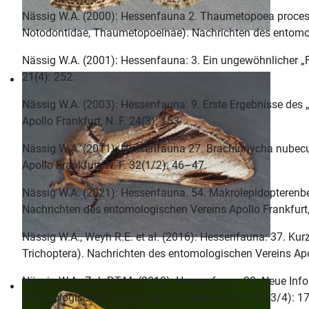
Nässig W.A. (2000): Hessenfauna 2. Thaumetopoea processi
Notodontidae, Thaumetopoeinae). Nachrichten des entomolog
Nässig W.A. (2001): Hessenfauna: 3. Ein ungewöhnlicher „
21(4): 252.
Nässig W.A. (2003): Hessenfauna: 9. Erste Ergebnisse de
Apollo Frankfurt, N. F. 24(3): 153.
Nässig W.A. (2011): Hessenfauna 27. Brachionycha nubecul
Apollo Frankfurt, N. F. 32(1/2): 46–47.
Nässig W.A. (2021): Hessenfauna. 54. Makrolepidopterenb
Nachrichten des entomologischen Vereins Apollo Frankfurt,
Nässig W.A., Weyh R.E. et al. (2016): Hessenfauna: 37. Ku
Trichoptera). Nachrichten des entomologischen Vereins Apol
Nässig W.A., Zub P.T.M. (2012): Hessenfauna 28. Neue Info
entomologischen Vereins Apollo Frankfurt, N. F. 32(3/4): 