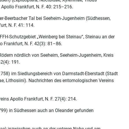
 Apollo Frankfurt, N. F. 40: 215–216.
Ober-Beerbacher Tal bei Seeheim-Jugenheim (Südhessen,
t, N. F. 41: 114.
d FFH-Schutzgebiet „Weinberg bei Steinau“, Steinau an der
Frankfurt, N. F. 42(3): 81–86.
n Rödern nördlich von Seeheim, Seeheim-Jugenheim, Kreis
2(4): 191.
 1758) im Siedlungsbereich von Darmstadt-Eberstadt (Stadt
, Lithosiini). Nachrichten des entomologischen Vereins
s Apollo Frankfurt, N. F. 27(4): 214.
799) in Südhessen auch an Oleander gefunden
idae) inzwischen auch an der unteren Nahe und am