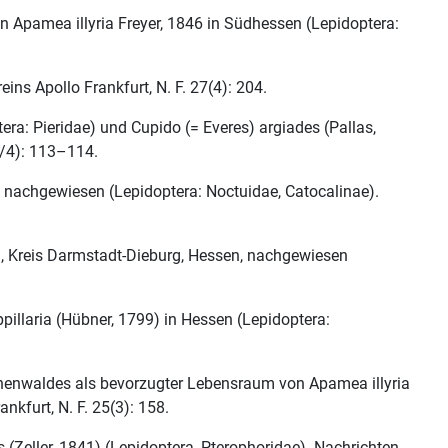
 Apamea illyria Freyer, 1846 in Südhessen (Lepidoptera:
s Apollo Frankfurt, N. F. 27(4): 204.
ra: Pieridae) und Cupido (= Everes) argiades (Pallas,
3/4): 113–114.
 nachgewiesen (Lepidoptera: Noctuidae, Catocalinae).
, Kreis Darmstadt-Dieburg, Hessen, nachgewiesen
llaria (Hübner, 1799) in Hessen (Lepidoptera:
chenwaldes als bevorzugter Lebensraum von Apamea illyria
kfurt, N. F. 25(3): 158.
(Zeller, 1841) (Lepidoptera, Pterophoridae). Nachrichten