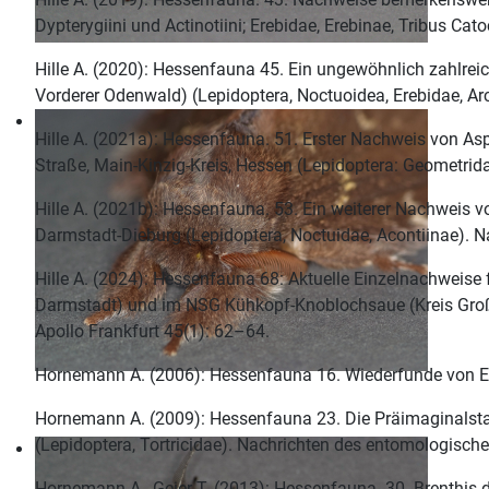
Dypterygiini und Actinotiini; Erebidae, Erebinae, Tribus Ca
Hille A. (2020): Hessenfauna 45. Ein ungewöhnlich zahlre
Vorderer Odenwald) (Lepidoptera, Noctuoidea, Erebidae, Arc
Hille A. (2021a): Hessenfauna. 51. Erster Nachweis von Asp
Straße, Main-Kinzig-Kreis, Hessen (Lepidoptera: Geometrid
Hille A. (2021b): Hessenfauna. 53. Ein weiterer Nachweis 
Darmstadt-Dieburg (Lepidoptera, Noctuidae, Acontiinae). Na
Hille A. (2024): Hessenfauna 68: Aktuelle Einzelnachweise
Darmstadt) und im NSG Kühkopf-Knoblochsaue (Kreis Groß-G
Apollo Frankfurt 45(1): 62–64.
Hornemann A. (2006): Hessenfauna 16. Wiederfunde von Eup
Hornemann A. (2009): Hessenfauna 23. Die Präimaginalst
(Lepidoptera, Tortricidae). Nachrichten des entomologischen
Hornemann A., Geier T. (2013): Hessenfauna. 30. Brenthis