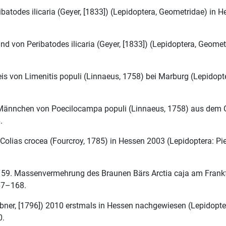
batodes ilicaria (Geyer, [1833]) (Lepidoptera, Geometridae) in
 von Peribatodes ilicaria (Geyer, [1833]) (Lepidoptera, Geome
eis von Limenitis populi (Linnaeus, 1758) bei Marburg (Lepido
 Männchen von Poecilocampa populi (Linnaeus, 1758) aus dem 
.
Colias crocea (Fourcroy, 1785) in Hessen 2003 (Lepidoptera: Pi
na: 59. Massenvermehrung des Braunen Bärs Arctia caja am Fran
167–168.
übner, [1796]) 2010 erstmals in Hessen nachgewiesen (Lepidopte
0.