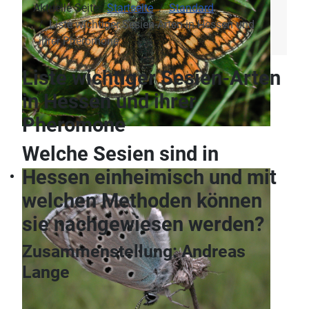
Aktuelle Seite:
Startseite
Standard
Liste wichtiger Sesien-Arten in Hessen und
ihrer Pheromone
Liste wichtiger Sesien-Arten
in Hessen und ihrer
Pheromone
Welche Sesien sind in
Hessen einheimisch und mit
welchen Methoden können
sie nachgewiesen werden?
Zusammenstellung: Andreas
Lange