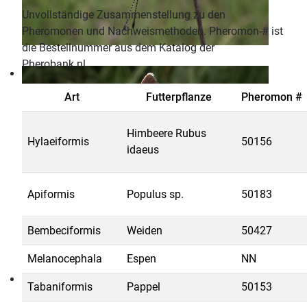
Unvollständige Zusammenstellung zu den
Pheromonen und Nachweismethoden. Pheromon-# ist
die Bestellnummer aus dem Katalog der
Pherobank.nl.
Art
Futterpflanze
Pheromon #
Himbeere Rubus
Hylaeiformis
50156
idaeus
Apiformis
Populus sp.
50183
Bembeciformis
Weiden
50427
Melanocephala
Espen
NN
Tabaniformis
Pappel
50153