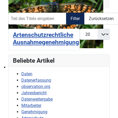
Aktuelle Seite:
Startseite
Mitarbeiter
Teil des Titels eingeben
Filter
Zurücksetzen
Anzeige #
Artenschutzrechtliche
Ausnahmegenehmigung
Beliebte Artikel
Daten
Datenerfassung
observation.org
Jahresbericht
Datenweitergabe
Mitarbeiter
Genehmigung