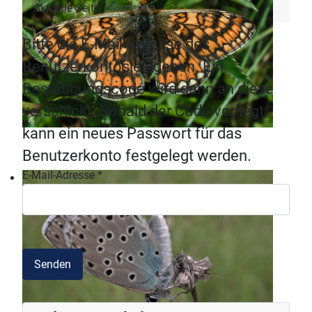
Aktuelle Seite:
Startseite
Bitte die E-Mail-Adresse des
Benutzerkontos eingeben. Ein
Bestätigungscode wird dann an diese
verschickt. Sobald der Code vorliegt,
kann ein neues Passwort für das
Benutzerkonto festgelegt werden.
E-Mail-Adresse
*
Senden