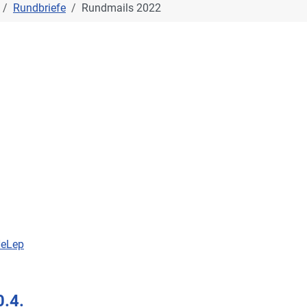
Rundbriefe
Rundmails 2022
HeLep
0.4.