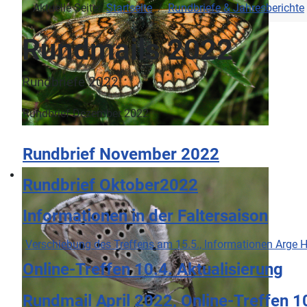
Aktuelle Seite:
Startseite
Rundbriefe & Jahresberichte
Rundmails 2022
Rundbriefe 2022
Rundbrief Dezember 2022
Rundbrief November 2022
Rundbrief Oktober2022
Informationen in der Faltersaison
Verschiebung des Treffens am 15.5., Informationen Arge 
Online-Treffen 10.4. Aktualisierung
Rundmail April 2022, Online-Treffen 1