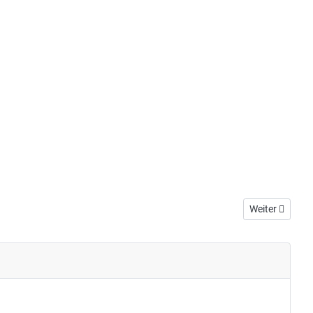
Nächster Beitr
Weiter