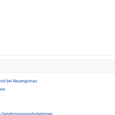
rod bei Neuengronau
one
ie GenehmigungsinhaberInnen