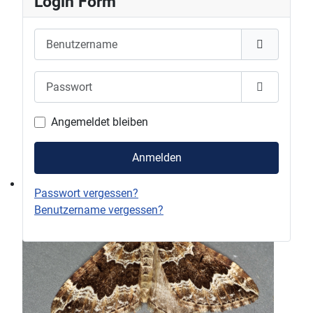
Login Form
Benutzername
Passwort
Passwort 
Angemeldet bleiben
Anmelden
Passwort vergessen?
Benutzername vergessen?