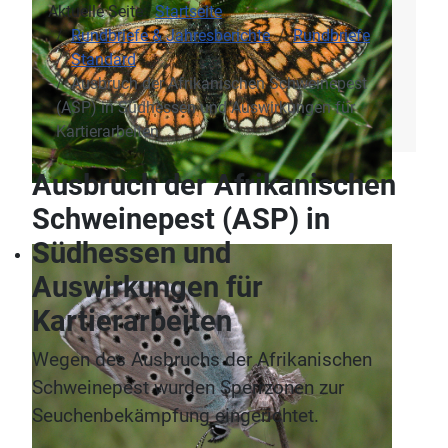
Aktuelle Seite:
Startseite
Rundbriefe & Jahresberichte
Rundbriefe
Standard
Ausbruch der Afrikanischen Schweinepest
(ASP) in Südhessen und Auswirkungen für
Kartierarbeiten
Ausbruch der Afrikanischen
Schweinepest (ASP) in
Südhessen und
Auswirkungen für
Kartierarbeiten
Wegen des Ausbruchs der Afrikanischen
Schweinepest wurden Sperrzonen zur
Seuchenbekämpfung eingerichtet.