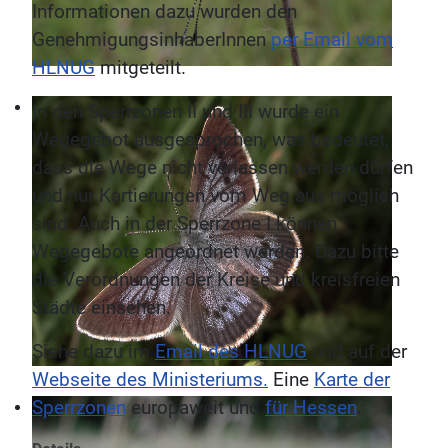
Informationen dazu wurden den
GenehmigungsinhaberInnen
per Email vom
HLNUG
mitgeteilt.
In den Sperrzonen II und III wurde ein
Wegegebot ausgesprochen, was bedeutet,
dass die Wege nicht verlassen werden dürfen
und nur Kartierungen vom Weg aus möglich
sind. Auch in der Sperrzone I können
Wegegebote angeordnet werden. Dazu bitte
die Verordnungen der Kreise und kreisfreien
Städte einsehen.
Siehe dazu im
Email des HLNUG
und auf der
Webseite des Ministeriums.
Eine
Karte der
Sperrzonen
europaweit und
für Hessen
.