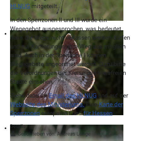
HLNUG
mitgeteilt.
In den Sperrzonen II und III wurde ein
Wegegebot ausgesprochen, was bedeutet,
dass die Wege nicht verlassen werden dürfen
und nur Kartierungen vom Weg aus möglich
sind. Auch in der Sperrzone I können
Wegegebote angeordnet werden. Dazu bitte
die Verordnungen der Kreise und kreisfreien
Städte einsehen.
Siehe dazu im
Email des HLNUG
und auf der
Webseite des Ministeriums.
Eine
Karte der
Sperrzonen
europaweit und
für Hessen
.
Details
Geschrieben von:
Andreas Lange