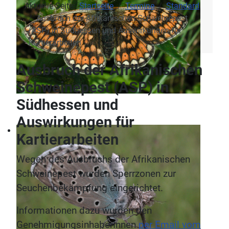
Aktuelle Seite:
Startseite
Termine
Standard
Ausbruch der Afrikanischen Schweinepest
(ASP) in Südhessen und Auswirkungen für
Kartierarbeiten
Ausbruch der Afrikanischen
Schweinepest (ASP) in
Südhessen und
Auswirkungen für
Kartierarbeiten
Wegen des Ausbruchs der Afrikanischen
Schweinepest wurden Sperrzonen zur
Seuchenbekämpfung eingerichtet.
Informationen dazu wurden den
GenehmigungsinhaberInnen
per Email vom