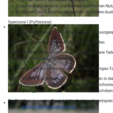
Einschränkung der land- und forstwirtschaftlichen Nu
Es können Zäune errichtet werden, um die weitere Ausb
Sperrzone I (Pufferzone):
Es können Betretungs- und Befahrungsverbote ausges
Derzeit sind folgende Kreise und Kommunen betroffen:
Sperrzone II: Landkreis Groß-Gerau (vollständig) sowie Te
Darmstadt, Wiesbaden und Frankfurt.
Sperrzone I: Teile des Hochtaunus-Kreises, des Rheingau-T
Sollten Sie Kartierungen oder andere Untersuchungen in die
erneuter Begehung über die aktuelle Lage Vorort zu informi
können, oder ggf. vorerst auf unbestimmte Zeit verschobe
Für Rückfragen wenden Sie sich bitte direkt an die entsp
sich an
wildbiologie@hlnug.hessen.de
wenden.