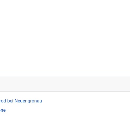
rod bei Neuengronau
one