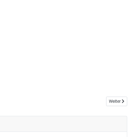
Nächster Beitr
Weiter