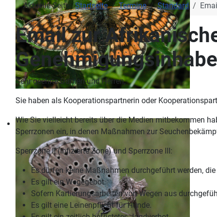
Aktuelle Seite:
Startseite
Termine
Standard
Emai
Email zur Afrikanisc
Genehmigungsinhabe
Sehr geehrte Damen und Herren,
Sie haben als Kooperationspartnerin oder Kooperationspa
Wie Sie vielleicht bereits über die Medien mitbekommen ha
Sperrzonen ein, in denen Maßnahmen zur Seuchenbekämpfun
Sperrzone II (Infizierte Zone) und Sperrzone III:
Es dürfen keine Maßnahmen durchgeführt werden, die 
Es gilt ein Wegegebot.
Sofern Kartierungsarbeiten von Wegen aus durchgeführ
Es gilt eine Leinenpflicht für Hunde.
Es gilt ein zeitlich befristetes Jagdverbot.