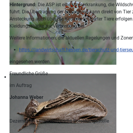
Hintergrund:
Die ASP ist eine Viruserkrankung, die Wildsch
führt. Die Übertragung der Erkrankung kann direkt von Tier
Ansteckung auch über die Kadaver infizierter Tiere erfolg
Kleidungsstücke zur Verbreitung bei.
Weitere Informationen, die aktuellen Regelungen und Zone
https://landwirtschaft.hessen.de/tierschutz-und-tier
eingesehen werden.
Freundliche Grüße
im Auftrag
Johanna Weber
Dezernat N4 - Wildbiologische Forschungsstelle